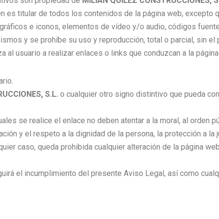
ntivos son propiedad de
MILIAN QUILEZ CONSTRUCCIONES, S.
n es titular de todos los contenidos de la página web, excepto q
ráficos e iconos, elementos de vídeo y/o audio, códigos fuente,
ismos y se prohíbe su uso y reproducción, total o parcial, sin el
za al usuario a realizar enlaces o links que conduzcan a la pági
ario.
UCCIONES, S.L.
o cualquier otro signo distintivo que pueda co
cuales se realice el enlace no deben atentar a la moral, al orden
ión y el respeto a la dignidad de la persona, la protección a la j
lquier caso, queda prohibida cualquier alteración de la página we
uirá el incumplimiento del presente Aviso Legal, así como cualqui