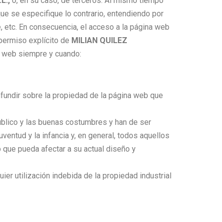
L.
,
o, en su caso, de terceros. Al mismo tiempo
ue se especifique lo contrario, entendiendo por
 etc. En consecuencia, el acceso a la página web
 permiso explícito de
MILIAN QUILEZ
na web siempre y cuando:
nfundir sobre la propiedad de la página web que
 público y las buenas costumbres y han de ser
uventud y la infancia y, en general, todos aquellos
b que pueda afectar a su actual diseño y
er utilización indebida de la propiedad industrial