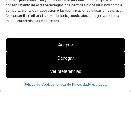
cookies para almacenar y/o acceder a la información del dispositivo. El
consentimiento de estas tecnologías nos permitirá procesar datos como el
comportamiento de navegación o las identificaciones únicas en este sitio.
No consentir o retirar el consentimiento, puede afectar negativamente a
ciertas características y funciones.
Aceptar
Denegar
Ver preferencias
Política de Cookies
Política de Privacidad
Aviso Legal
PROGRAMA KIT DIGITAL FINANCIADO POR LOS FONDOS
NEXT GENERATION
DEL MECANISMO DE RECUPERACIÓN Y
RESILIENCIA